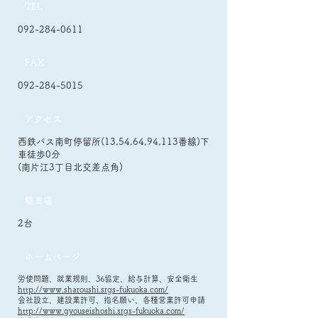
TEL
092-284-0611
FAX
092-284-5015
アクセス
西鉄バス南町停留所(13,54,64,94,113番線)下
車徒歩0分
(南片江3丁目北交差点角)
駐車場
2台
ホームページ
労使問題、就業規則、36協定、給与計算、安全衛生
http://www.sharoushi.srgs-fukuoka.com/
会社設立、建設業許可、指名願い、各種営業許可申請
http://www.gyouseishoshi.srgs-fukuoka.com/